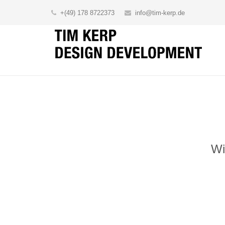
+(49) 178 8722373
info@tim-kerp.de
Wi