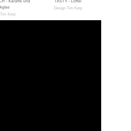
 - Karaffe und
TASTY - Löffel
nkglas
Design Tim Kerp
 Tim Kerp