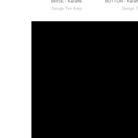
BRISE - Karaffe
BUTTON - Karaff
Design Tim Kerp
Design T