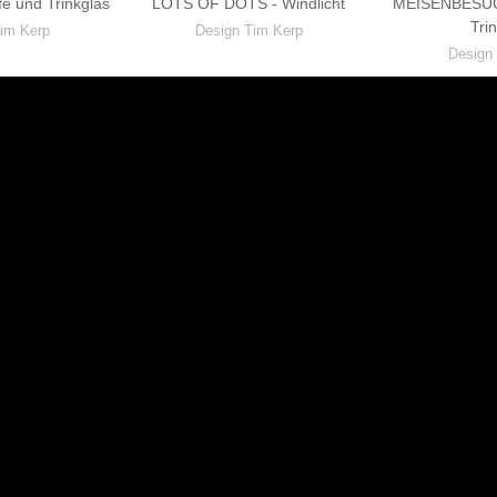
e und Trinkglas
LOTS OF DOTS - Windlicht
MEISENBESUCH
Tri
im Kerp
Design Tim Kerp
Design